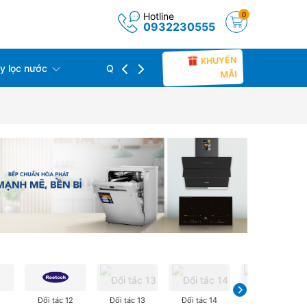
Hotline
0
0932230555
KHUYẾN
 lọc nước
Quạt làm mát
Thiết bị bếp
MÃI
1
Đối tác 12
Đối tác 13
Đối tác 14
Đối tác 15