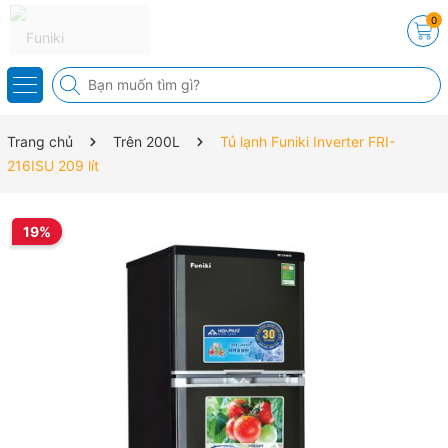
0
Trang chủ
Trên 200L
Tủ lạnh Funiki Inverter FRI-
216ISU 209 lít
19%